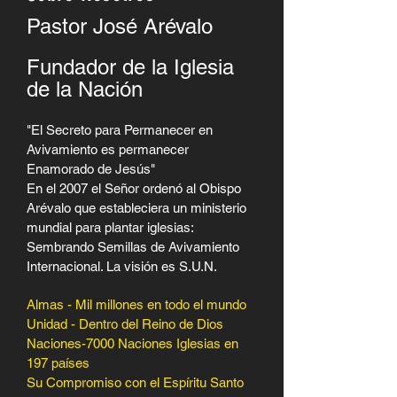
Pastor José Arévalo
Fundador de la Iglesia
de la Nación
"El Secreto para Permanecer en
Avivamiento es permanecer
Enamorado de Jesús"
En el 2007 el Señor ordenó al Obispo
Arévalo que estableciera un ministerio
mundial para plantar iglesias:
Sembrando Semillas de Avivamiento
Internacional. La visión es S.U.N.
Almas - Mil millones en todo el mundo
Unidad - Dentro del Reino de Dios
Naciones-7000 Naciones Iglesias en
197 países
Su Compromiso con el Espíritu Santo