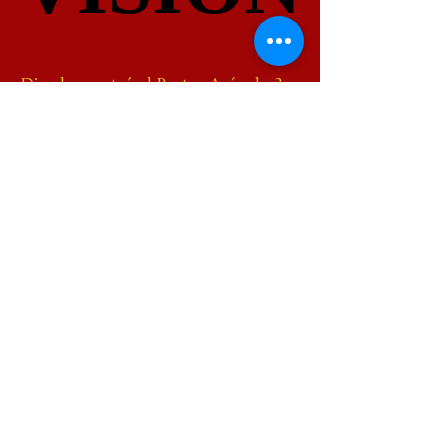
Dios le mostró al Pastor Arévalo 3
tipos de personas que asistirán a la
Iglesia de la Nación:
-El Visitante (los que vienen a ver
de qué se trata la iglesia).
-Los Voluntarios (aquellos que
comparten su tiempo y talentos en
la iglesia).
Los Visionarios (aquellos con la
mentalidad del Reino que apoyan